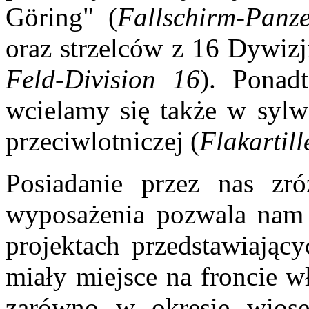
Göring" (
Fallschirm-Panz
oraz strzelców z 16 Dywizj
Feld-Division 16
). Ponad
wcielamy się także w sylwe
przeciwlotniczej (
Flakartill
Posiadanie przez nas zr
wyposażenia pozwala nam u
projektach przedstawiający
miały miejsce na froncie 
zarówno w okresie wiose